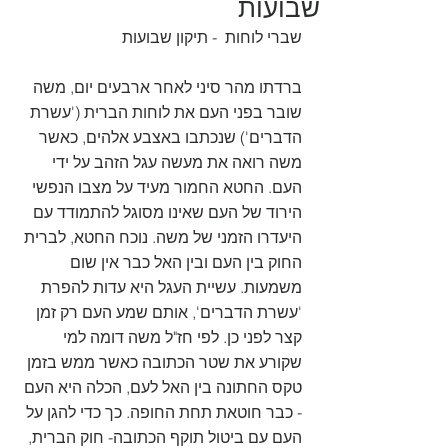
שבועות
שברי לוחות  - תיקון שבועות
ברדתו מהר סיני לאחר ארבעים יום, משה 
שובר בפני העם את לוחות הברית ('עשרת 
הדברים') שנכתבו באצבע אלהים, כאשר 
משה רואה את מעשה עגל הזהב על ידי 
העם. החטא החמור מעיד על מצבו הנפשי 
הירוד של העם שאינו מסוגל להתמודד עם 
היעדרו הזמני של משה. נוכח החטא, לברית 
החוק בין העם ובין האל כבר אין שום 
משמעות. עשיית העגל היא עדות להפרת 
'עשרת הדברים', אותם שמע העם רק זמן 
קצר לפני כן. לפי חז"ל משה דומה למי 
שקורע את שטר הכתובה כאשר ממש בזמן 
טקס החתונה בין האל לעם, הכלה היא העם 
- כבר חוטאת תחת החופה. כך כדי להגן על 
העם עם ביטול תוקף הכתובה- חוק הברית, 