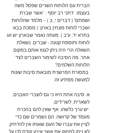
הברית עם הלוחות השניים שפסל משה 
בעצמו: 'דתני רב יוסף : “אשר שברת 
ושמתם" ( דברים י, ב ) – מלמד שהלוחות 
ושברי לוחות מונחין בארון' ( מסכת בבא 
בתרא יד, ע"ב ). מעתה נאמר שבארון יש זוג 
לוחות ותוספת קטנה - שברים. נשאלת 
השאלה הרי היה ניתן לגנוז אותם במקום 
אחר, מה הסיבה לשימור השברים לצד 
הלוחות השלמים?
 במסורת הפרשנית מובאות סיבות שונות 
למעשה מפתיע זה.
א. סיבה אחת היא כי גם לשברי האבנים, 
לשארית, לשרידים,
 יש ערך כלשהו, אף שאין להם בהכרח 
מעמד של קדושה. הם נשמרים שם כדי 
לציין את עברו של העם שאותו אין להדחיק. 
לא ניתן למחוק את אשר אירע קודם לכן על 