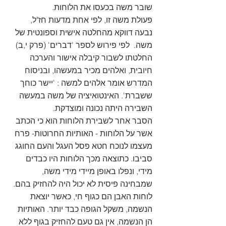
שובר משה בכעסו את הלוחות.
פעולת משה זו, לפי אחת מדעות חז"ל, 
נבעה דווקא מהחלטה אישית וספונטית של 
משה.  לפי פירוש לספר 'דברים' (פרק י,ב) 
החלטתו לשבור קיבלה אישור והערכה 
חיובית, ואלהים מכיר במעשהו, ובניסוח 
המדרש אומר אלהים למשה : 'יישר כוחך 
ששברת'. האינטואיציה של משה במעשה 
השבירה היתה נכונה ומוצדקת.
הסבר אחר לשבירת הלוחות הוא כי הכתב 
אשר על הלוחות - האותיות החרוטות- פרח 
מעצמו לנוכח חטא פסל העגל והעם החוגג 
סביבו. כתוצאה מכך הלוחות היו כבדים 
מידי, ונפלו באופן מיידי מידי משה, 
שמבחינה פיסית לא יכול היה להחזיק בהם. 
לוחות האבן הם כגוף חי, כאשר יוצאת 
הנשמה, משקל הגופה כבד יותר. האותיות 
הן הנשמה, אין גם טעם להחזיק בגוף ללא 