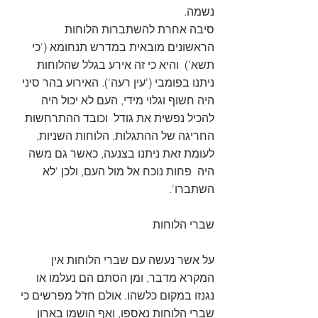
נשמה.
סיבה אחרת להשתברות הלוחות 
הראשונים מובאית במדרש תנחומא ('כי 
תשא')  והיא כי זה אירע בגלל שהלוחות 
ניתנו בפומבי ('עין רעה'). האירוע בהר סיני 
היה חשוף וגלוי מידי, העם לא יכול היה 
להכיל נפשית את גודל  וכובד ההתרחשות 
החריגה של ההתגלות. הלוחות השניות, 
לעומת זאת ניתנו בצנעה, כאשר גם משה 
היה  פחות נוכח אל מול העם, ולכן 'לא 
השתברו'. 
שברי הלוחות
על אשר נעשה עם שברי הלוחות אין 
המקרא מדבר, ומן הסתם הם נעלמו או 
נגנזו במקום כלשהו. אולם חז"ל מפרשים כי 
שברי הלוחות נאספו, ואף הושמו בארון 