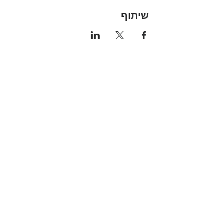
שיתוף
הקהילה המסורתית נווה צדק
058-4610452
| Phone:
nevetzedek.masorti@gmail.com
|
|
רחוב שלוש 42 - תל אביב
|Chelouche St 42, Tel Aviv-Yafo