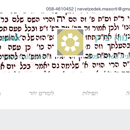
058-4610452 |
nevetzedek.masorti@gma
ווה צדק
zedek
 masorti Judaism
נית ומאירת פנים
ֿ
תפילות
לומדים יחד
ב