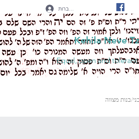
להתחברות
Kehila Neve T
Equal, open and tolerant
ני/בנות מצווה