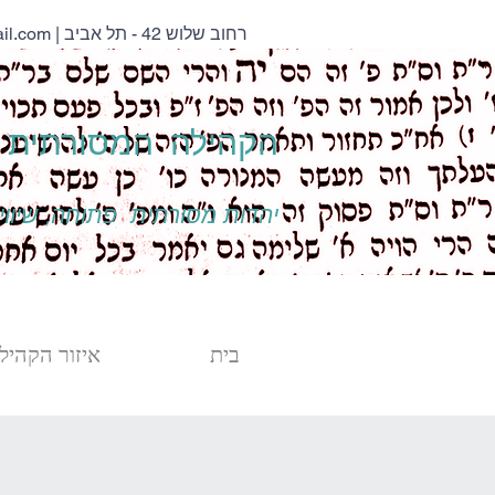
| רחוב שלוש 42 - תל אביב
il.com
הקהילה המסורתית נ
יהדות מסורתית פתוחה, שיוויו
בית
איזור הקהילה