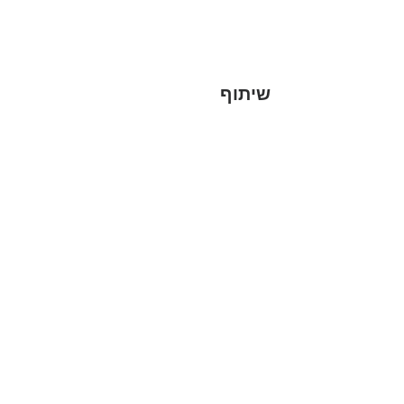
שיתוף
הקהילה המסורתית נווה צדק
058-4610452
| Phone: