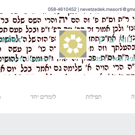
058-4610452 |
nevetzedek.masorti@gma
ווה צדק
zedek
 masorti Judaism
נית ומאירת פנים
ֿ
תפילות
לומדים יחד
ב