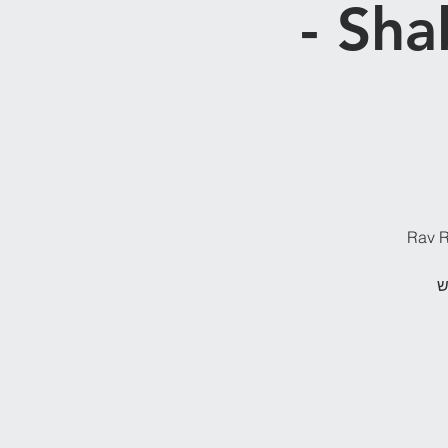
Shabbat Morning Service -
Rav R
ש