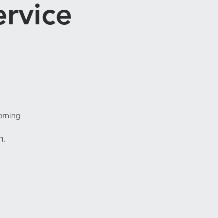
orning
.ה