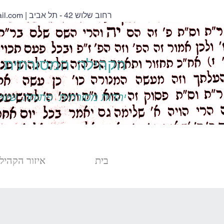
| רחוב שלוש 42 - תל אביב
il.com
הקהילה המסורתית נ
יהדות מסורתית פתוחה, שיוויו
בית
איזור הקהילה