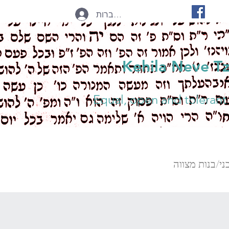
להתחברות
Kehila Neve T
Equal, open and tolerant
ני/בנות מצווה