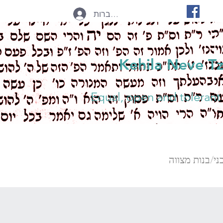
להתחברות
Kehila Neve T
Equal, open and tolerant
ני/בנות מצווה