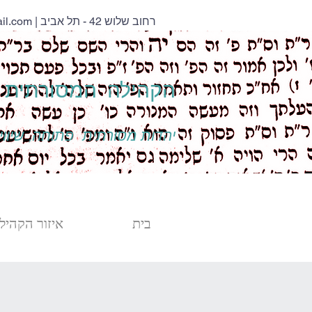
| רחוב שלוש 42 - תל אביב
il.com
הקהילה המסורתית נ
יהדות מסורתית פתוחה, שיוויו
בית
איזור הקהילה