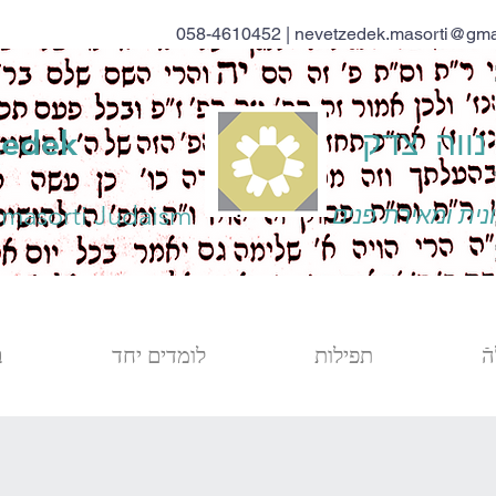
058-4610452 |
nevetzedek.masorti@gma
ווה צדק
zedek
 masorti Judaism
נית ומאירת פנים
ֿ
תפילות
לומדים יחד
ב