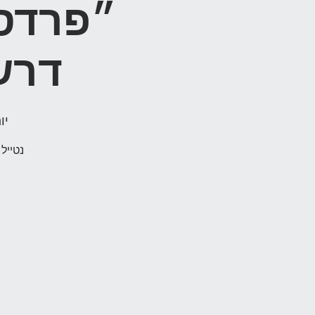
״פרדס 
דרש
יום 
נטייל