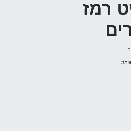
ט רמז
ים
חכמת