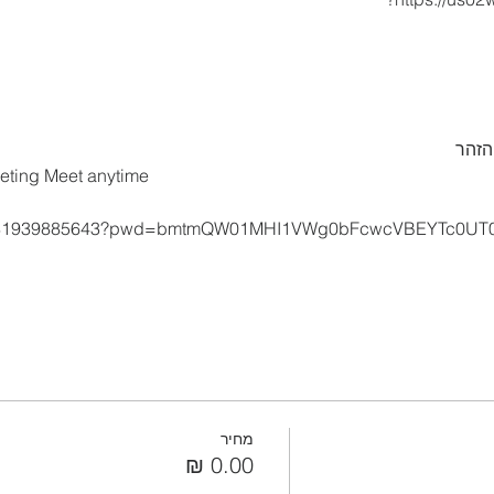
הזהר
eeting Meet anytime
s/j/81939885643?pwd=bmtmQW01MHI1VWg0bFcwcVBEYTc0UT
מחיר