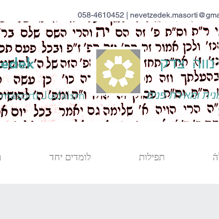
058-4610452 |
nevetzedek.masorti@gma
ווה צדק
zedek
 masorti Judaism
נית ומאירת פנים
ֿ
תפילות
לומדים יחד
ב