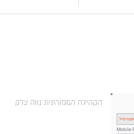
הקהילה המסורתית נווה צדק
| Phone: 058-4610452
nevetzedek.masorti@gmail.com
|
|
רחוב שלוש 42 - תל אביב
Mobile