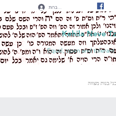
להתחברות
Kehila Neve T
Equal, open and tolerant
ני/בנות מצווה