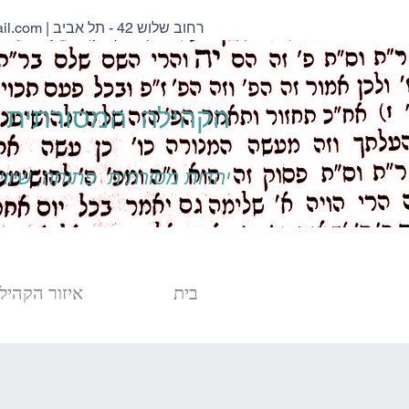
| רחוב שלוש 42 - תל אביב
il.com
הקהילה המסורתית נ
יהדות מסורתית פתוחה, שיוויו
בית
איזור הקהילה