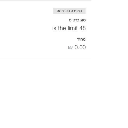
המכירה הסתיימה
סוג כרטיס
48 is the limit
מחיר
שיתוף
הקהילה המסורתית נווה צדק