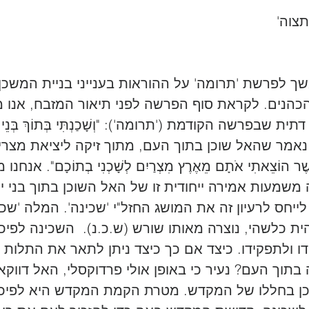
צוה'
 לפרשת 'תרומה' על ההוראות בענייני בניית המשכן 
כהנים. לקראת סוף הפרשה לפני תיאור המזבח, אנו מו
בפרשה הקודמת ('תרומה'): "וְשָׁכַנְתִּי בְּתוֹךְ בְּנֵי יִשְׂר
ד נאמר שהאל שוכן בתוך העם, מתוך זיקה ליציאת מצרים: " וְ
אֲשֶׁר הוֹצֵאתִי אֹתָם מֵאֶרֶץ מִצְרַיִם לְשָׁכְנִי בְתוֹכָם". אנח
משמעות אמירה ייחודית זו של האל השוכן בתוך בני י
לייחס לרעיון זה את המושג החזל"י 'שכינה'. המלה 'שכ
ית כלשהי, נוצרה מאותו שורש (ש.כ.נ).  השכינה לפיכ
דו ולתפקידו. כיצד אם כך כיצד ניתן לתאר את התלות 
בתוך העם? נעיר כי באופן אולי פרדוקסלי, האל דווקא 
כן בחללו של המקדש. מטרת הקמת המקדש היא לפיכך 