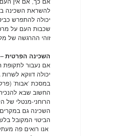
אם כך, אם אין העם 
להשראת השכינה בת
יכולה להתפרש כביטו
שכבות העם על מרכיב
זוהי ההרגשה של מל
השכינה הפרטית – '
אם נעבור לתקופת חז
יכולה דווקא לשרות
במסכת 'אבות' (פרק 
החשוב שבא להנכיח 
הרוחני-מנטלי של הל
השכינה גם במקרים 
הביטוי המקובל בלשון
 אנו רואים פה מעתק