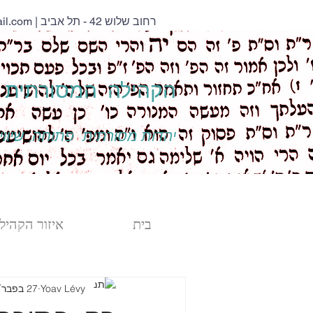
| רחוב שלוש 42 - תל אביב
il.com
הקהילה המסורתית נ
יהדות מסורתית פתוחה, שיוויו
בית
איזור הקהילה
Yoav Lévy
27 בפבר׳