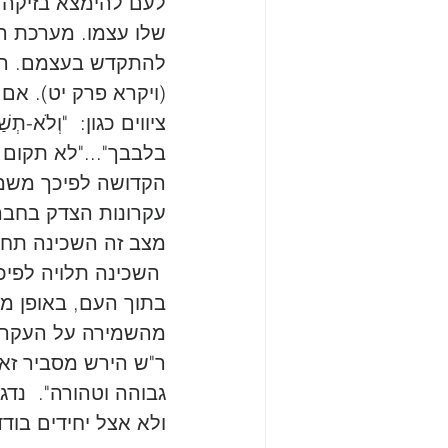
לעם להימצא בזיקה 
שלו עצמו. מערכת ה
להתקדש בעצמם. הקרי
(ויקרא פרק יט). אם
ציווים כגון:  "וְלֹא-תְשׁ
בלבבך"..."לא תקום ו
הקדושה לפיכך משמעה
עקרונות הצדק בחבר
מצב זה השכינה תחול
 השכינה תלויה לפי
בתוך העם, באופן מד
מהשמירה על העקרון 
ר"ש הירש מסביר זאת
גבוהה וטהורה".  נדג
ולא אצל יחידים בודד