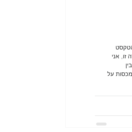
הטקסט 
ו, אני 
ן 
מכסות על 