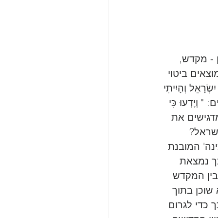
- מקדש, 
צאים ביטוי 
ָאֵל וְהָיִיתִי 
יָדְעוּ כִּי 
נו מדגישים את 
שראל? 
ינה' המובנת 
ך נמצאת 
בין המקדש 
שוכן בתוך 
כדי לגרום 