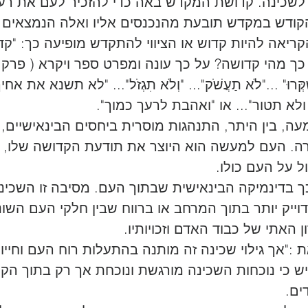
לשכינה. קדושת המקדש באה כדי להזכיר לעם את רעי
קודש במקדש תובעת מהנכנסים אליו ואלה הנמצאים בז
אה להיות קדוש או הציווי להתקדש מופיעה כך: "קדו
 כך מהי קדושה? על כך עונה ומפרט ספר ויקרא ( פרק 
ַקְּרוּ" ..."לֹא תַעֲשֹׁק"... "וְלֹא תִגְזֹל"... "לא תשנא את אחי
לא תטור"... או "ואהבת לרעך כמוך". 
, בין היתר, התנהגות מוסרית ביחסים הבינאישיים, 
ה. העם למעשה הוא היוצר את תודעת הקדושה שלו, ו
 על העם כולו. 
כך בדינמיקה הבינאישית שבתוך העם. מסיבה זו השכינ
וייק יותר בתוך המרחב או ברווח שבין חלקי העם השוני
האתי של כבוד האדם וזכויותיו. 
 :"אך גילוי שכינה זה מותנה בהתעלות רוח העם וחייו
יש כי נוכחות השכינה מורגשת ונוכחת אך רק בתוך הקול
ים.