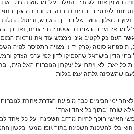
ויה באופן אחר לגמרי.  המלה 'על' מבטאת מימד אחר
 יותר לפרטים בודדים בחברה. מדובר במהפך בתפי
ה נעוץ בכשלון החוזר של חורבן המקדש, וביטול התלות ה
ז"ל מהאירועים הנשנים בהסטוריה היהודית, ואובדן המ
ר העם כקולקטיב אינו מממש עוד את נורמות המוסריו
, תוספתא סוטה (פרק יד ), מצויה התפיסה לפיה השכ
בתי הדין בישראל שהפסיקו לדון לפי ערכי הצדק והמ
 כל זאת, לא ויתרו על עיקרון הנוכחות האלוהית,  ב
לעם שהשכינה גלתה עמו בגלות.
אחר ימי הביניים כבר מופיעה הגדרת אחרת לנוכחות 
אלא שורה "בתוך כל אחד ואחד".
פשי האישי הופך להיות מרחב השכינה. על כל אחד לב
וא כלי להשכנת השכינה בתוך גופו ממש. בלשון החס