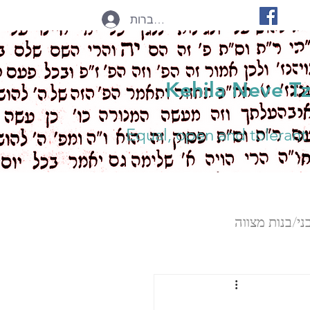
להתחברות
Kehila Neve T
Equal, open and tolerant
ני/בנות מצווה