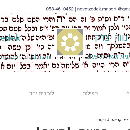
058-4610452 |
nevetzedek.masorti@gma
ווה צדק
zedek
 masorti Judaism
נית ומאירת פנים
ֿ
תפילות
לומדים יחד
ב
זמן קריאה 4 דקות