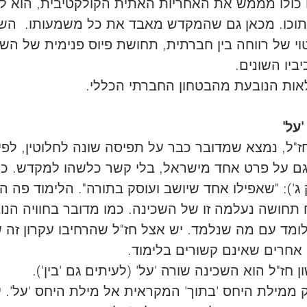
כולו מממש את האחריות האתית הקולקטיבית, הוא לא 
וכו. מכאן גם שהמקדש מאבד את כל משמעותו.  השכ
י של רווחה בין חברתית, תחושת פיוס פנימית של השל
יו השונים.
אות הנובעת מהבטחון החברתי הכללי.
על'
"ל, נמצא שמדובר כבר על תפיסה שונה לחלוטין, לפי
 גם על פרט אחד מישראל, בלי קשר כלשהו למקדש. כך
ג'): "שאפילו אחד שיושב ועוסק בתורה". הלימוד פה ה
תחושה נעלמה זו של השכינה. כמו מדובר בחוויה הנו
ומד עם מה שנלמד. יש אצל חז"ל שהרחיבו עקרון זה ש
אחרים שאינם קשורים בלימוד. 
 חז"ל הוא השכינה שורה 'על' (לעיתים גם 'בין').
 ממילת היחס 'בתוך' המקראית אל מילת היחס 'על'. י