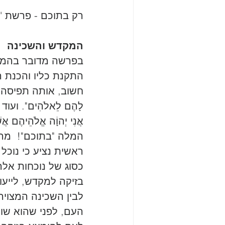
רק בתוכם - פרשת 'ת
המקדש והשכינה 
בפרשה מדובר בהמשך
התקנת כליו והכנת ה
חשוב, אותה תפיסה דתית ש
לָהֶם לֵאלֹהִים". ועו
אֲנִי יְהוָֹה אֱלֹהֵיהֶם 
המלה "בתוכם"!  מה 
ראשית נציע כי נוכל 
כסוג של נוכחות אלה
בזיקה למקדש, לייעו
לבין השכינה המצויה 
העם, לפני שהוא שו