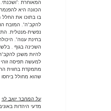
המאוחרת :"ושכנתי..
הכוונה היא להפנמת
בו בתוכו את החלל ה
להקב"ה". המזבח הו
נפשית-מנטלית. התנא
בחינת ענוה". היכו
השכינה בגוף . בלשו
להיות משכן להקב"ה,
למעשה תפיסה זוהי
מתמקדת בחווית ההפ
שהוא מחולל ביחסו 
על המחבר יואב לוי
 
מדעי היהדות באוניב