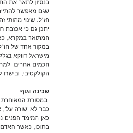
בנסיון לתאר את החו
שגם מאפשר להתייחס
חז"ל. שינוי מהותי ז
יתכן גם כי אכזבת ח
המתואר במקרא, כאש
במקור אחד של חז"ל
מישראל דווקא בגלל 
חכמים אחרים, למרות
הקולקטיבי, ובישרו 
שכינה וגוף
 במסורת המאוחרת ל
כבר לא 'שורה על', 
כאן המימד הפנים נ
בתוכו, כאשר האדם ה