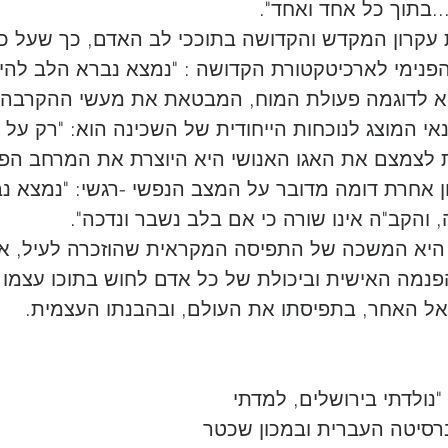
..בתוך כל אחד ואחד". 
 עקרון המקדש והקדושה בתוככי לב האדם, כך שעל כל
פנימי לארכיטקטורת הקדושה : "נמצא נברא הלב להיו
א לדוגמה פעולת המוח, המבטאת את מעשי ההקרבה 
י המוצג לנוכחות הייחודית של השכינה הוא: "רק על מ
לת לצמצם את האגו האנושי היא היוצרת את המרחב הפ
ן אחרת דומה מדובר על המצב הנפשי -רגשי: "נמצא נ
 והקב"ה אינו שורה כי אם בלב נשבר ונדכה". 
 היא המשכה של התפיסה המקראית שהוזכרה לעיל, א
נמה האישית וביכולת של כל אדם לחוש בתוכו עצמו ב
אל האחר, בתפיסתו את העולם, ובהבנתו העצמית.
 "נולדתי בירושלים, למדתי 
רסיטה העברית ובמכון שכטר 