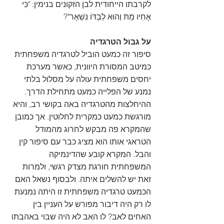
לקרבתו הייחודית לבן הזקונים בנימין: "כִּי 
אָחִיו מֵת וְהוּא לְבַדּוֹ נִשְׁאָר"?
על גבול הטרגדיה
סיפור זה כמעט הוביל לטרגדיה משפחתית 
כמיטב המסורת היוונית, כאשר מערכת 
יחסים משפחתית עולה על מסלול בלתי 
נמנע של הפלייה כמעט מתחילת הדרך. 
ההיחלצות מהטרגדיה באה בקושי רב, והיא 
מורגשת כמעט כמקרית לחלוטין. אך כמובן 
שהמקרא פה מבקש לחרוג מהמודל 
הטראגי אותו הוא מציג כבר עם סיפור קין 
והבל. המקרא קובע שהדינמיקה 
המשפחתית חורגת מצדק רגשי, ולמרות 
זאת יש להשלים איתה. ולבסוף נשאל האם 
הכמעט טרגדיה משפחתית זו היתה נמנעת 
לו רק היה דיבור מפורש על העניין בין 
האחים לאב? לו האב לא היה שבוי באהבתו 