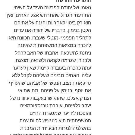
התודעה החדשה
נאומו של יהודה בפרשה מעיד על השינוי 
התודעתי הגדול שהתרחש אצל האחים, ואין 
הוא רק ביטוי לאחריות והגנה על אחיהם 
הקטן בנימין. בדבריו של יהודה אנו עדים 
לתהליך הפנימי -מנטלי שעברו. הכוונה היא 
להכרה במציאות המשפחתית שאיננה 
ניתנת להשפעה. אהבתו של האב לרחל 
ולבניה, שגרמה לקנאה ולשנאה, מוצגת 
עתה כהכרה בעובדה קיימת שאין לערער 
עליה. האחים מבינים שעליהם לקבל ללא 
סייג את המצב הנפשי של אביהם שהעדיף 
את יוסף ובנימין על פניהם. תחושת אי 
הצדק אצלם, שהרגישו בעקבות עיוורנו של 
יעקב כלפיהם, עוברת טרנספורמציה 
והופכת לידיעה שמסגרת החיים 
המשפחתית היא כזו שיש לחיות עמה 
בהשלמה למרות הבעייתיות המבנית 