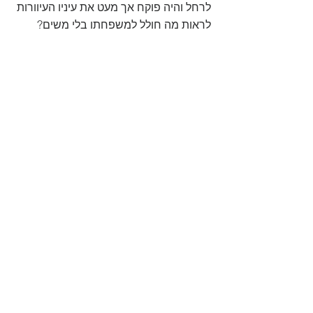
לרחל והיה פוקח אך מעט את עיניו העיוורות 
לראות מה חולל למשפחתו בלי משים?
על המחבר יואב לוי
  "נולדתי בירושלים, 