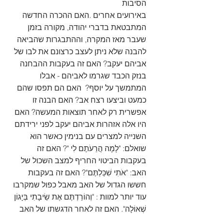
הסיבות
באירועים אחרים .האם ההכרה החדשה 
המתבטאת בדברי יהודה, מקורה בזמן 
שעבר מאז המקרה, וההתבגרות שהביאה 
להבנה שלא ניתן לעצב כרצונם את לבו של 
אביהם יעקב? האם זה בעקבות ההבחנה 
בנזק הכבד שגרמו לאביהם - אבלו 
המתמשך על יוסף?  האם הם תפסו שהם 
כמעט וביצעו רצח אב? האם הבנה זו 
אפשרית רק לאחר תוצאות המעשה? האם 
היו אלה אזהרות אביהם יעקב לפני ירידתם 
השנייה למצרים עם בנימין כאשר הוא 
שואלם: "לָמָה הֲרֵעֹתֶם לִי "? האם זה 
בעקבות הביטוי החריף למצב השכול של 
האב: "אֹתִי שִׁכַּלְתֶּם"? האם זה בעקבות 
חששו הגדול של האב מאבל כפול שמקרבו 
עוד יותר למוות : "וְהוֹרַדְתֶּם אֶת שֵׂיבָתִי בְּיָגוֹן 
שְׁאוֹלָה". האם זה לאחר הדגשתו של האב 