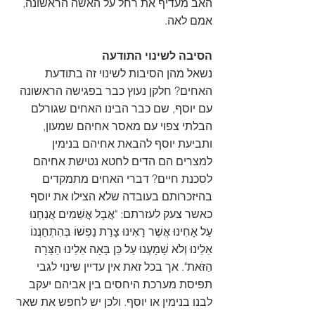
האב מעדיף את רחל על האשה הראשונה, 
אמם לאה.
הסיבה לשינוי התודעה 
נשאל מהן הסיבות לשינוי זה בתודעת 
האחים? חלקן נעוץ כבר בפגישה הראשונה 
עם יוסף, שם כבר הבינו האחים שגורלם 
הבלתי צפוי עם מאסר אחיהם שמעון, 
ותביעת יוסף להבאת אחיהם בנימין 
למצרים הם הדים לחטא נטישת אחיהם 
לסכנת חיים? דברי האחים מתמקדים 
בהיזכרותם בעובדה שלא הצילו את יוסף 
כאשר צעק לעזרתם: "אֲבָל אֲשֵׁמִים אֲנַחְנוּ 
עַל אָחִינוּ אֲשֶׁר רָאִינוּ צָרַת נַפְשׁוֹ בְּהִתְחַנֲנוֹ 
אֵלֵינוּ וְלֹא שָׁמָעְנוּ עַל כֵּן בָּאָה אֵלֵינוּ הַצָּרָה 
הַזֹּאת". אך בכל זאת אין עדיין שינוי לגבי 
תפיסת מערכת היחסים בין אביהם יעקב 
לבנו בנימין או יוסף. ולכן יש לחפש את שאר 