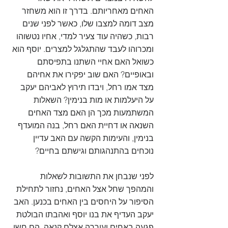
האחים מאחריותם. בדרך זו הוא משחזר 
מצב דומה למצבו שלו, כאשר לפני שנים 
רבות, כשהיה עוד צעיר למדי, אחיו נטשוהו 
ומכרוהו לעבד שהתגלגל למצרים. יוסף הוא 
כשואל האם אחיי השתנו בתפיסתם 
ובאופיים? האם שוב יפקירו את אחיהם 
מצד אמו רחל, ויבדו תירוץ לאביהם יעקב 
על היעלמות או מות בנימין? השאלות 
המשתמעות מכך הן האם מצד האחים 
השנאה או דחיית האם רחל, בנה המועדף 
בנימין, והעימות הקשה עם האב עדיין 
נוכחים בהתנהגותם וגישתם בחיים?
לפני שנבחן את התשובות לשאלות 
והמהפך שחל אצל האחים, נחזור לתחילת 
הסיפור על היחסים בין האחים בכנען. האב 
יעקב העדיף את בנו יוסף ואהבתו הבולטת 
פגעה באחים ועוררה אצלם קנאה. הם חשו 