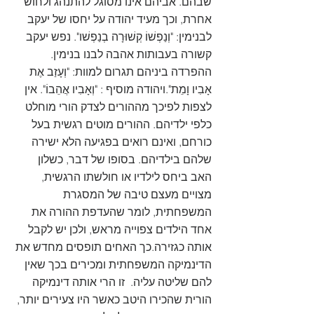
שבהם. אביהם אינו מסוגל להתנהג ולחוש 
אחרת, וכך מעיד יהודה על יחסו של יעקב 
לבנימין: "וְנַפְשׁוֹ קְשׁוּרָה בְנַפְשׁו". נפש יעקב 
קשורה בעבותות אהבה לבנו בנימין. 
ההפרדה ביניהם תגרום למוות: "וְעָזַב אֶת 
אָבִיו וָמֵת".ויהודה מוסיף : "וְאָבִיו אֲהֵבוֹ". אין 
לצפות לפיכך מההורים לצדק הורי מוחלט 
כלפי ילדיהם. ההורים מוטים רגשית בעל 
כורחם, ואינם רואים בפגיעה הלא ישירה 
שלהם בילדיהם. בסופו של דבר, כשלון 
האב ביחס לילדיו או חולשתו הרגשית, 
מצויים מעצם טיבה של המסגרת 
המשפחתית, לומר שהעדפת ההורה את 
אחד הילדים צפוייה מראש, ולכן יש לקבל 
אותה כגזירה.כך האחים תופסים מחדש את 
הדינמיקה המשפחתית ומכירים בכך שאין 
להם שליטה עליה.  זו הרי אותה דינמיקה 
הורית שהכירו היטב כאשר היו צעירים יותר, 